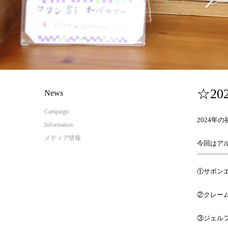
☆2
News
Campaign
2024年
Information
メディア情報
今回はア
①サボン
②クレーム
③ジェルフ