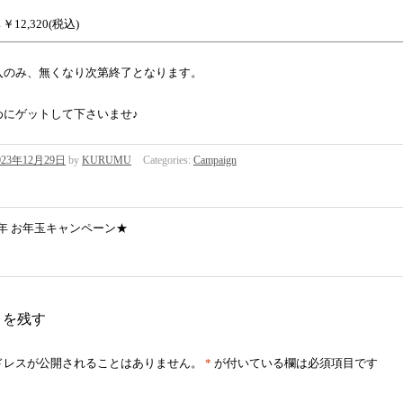
→￥12,320(税込)
入のみ、無くなり次第終了となります。
めにゲットして下さいませ♪
023年12月29日
by
KURUMU
Categories:
Campaign
4年 お年玉キャンペーン★
トを残す
ドレスが公開されることはありません。
*
が付いている欄は必須項目です