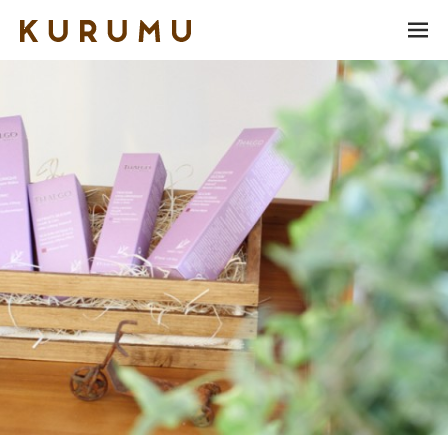
ME
NU